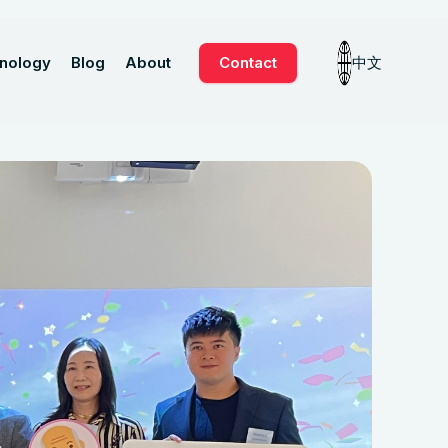
nology
Blog
About
Contact
中文