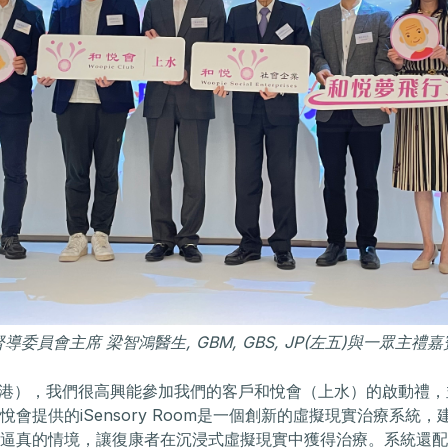
委員會主席 梁智鴻醫生, GBM, GBS, JP(左五)與一眾主
 日，香港），我們很高興能參加我們的客戶和悅會（上水）的啟動禮
會提供的iSensory Room是一個創新的虛擬現實治療系統，建
逼真的情境，讓復康者在沉浸式虛擬現實中獲得治療。系統還配