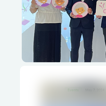
Events
May 7, 2024
IF智