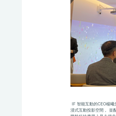
IF 智能互動的CEO楊曦
浸式互動投影空間， 並