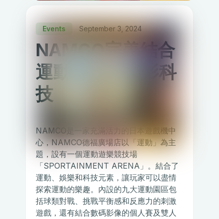
Events
September 3, 2024
NAMCO完美結合
運動與互動投影科
技
NAMCO是一家充滿活力的日本遊戲機中
心，NAMCO德福廣場店以「運動」為主
題，設有一個運動遊樂競技場
「SPORTAINMENT ARENA」。結合了
運動、娛樂和科技元素，讓玩家可以盡情
探索運動的樂趣。內設的九大運動園區包
括球類對戰、挑戰平衡感和反應力的刺激
遊戲，還有結合數碼影像的個人賽及雙人