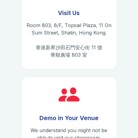
Visit Us
Room 803, 8/F, Topsail Plaza, 11 On
Sum Street, Shatin, Hong Kong.
香港新界沙田石門安心街 11 號
華順廣場 803 室
Demo in Your Venue
We understand you might not be
able to visit our showroom.