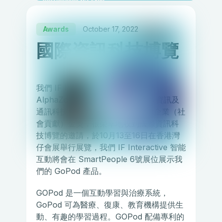
Awards
October 17, 2022
國際資訊科技博覽
我們 IF Interactive 的合作伙伴
AlphaZone 在2021 年度榮獲香港資訊及
通訊科技獎 HKICT 資訊科技初創企業（社
會貢獻）金獎，很榮幸地收到國際資訊科
技博覽的邀請，於10月13至16日在香港灣
仔會展舉行展覽，我們 IF Interactive 智能
互動將會在 SmartPeople 6號展位展示我
們的 GoPod 產品。
GOPod 是一個互動學習與治療系統，
GoPod 可為醫療、復康、教育機構提供生
動、有趣的學習過程。GOPod 配備專利的