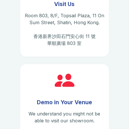
Visit Us
Room 803, 8/F, Topsail Plaza, 11 On
Sum Street, Shatin, Hong Kong.
香港新界沙田石門安心街 11 號
華順廣場 803 室
Demo in Your Venue
We understand you might not be
able to visit our showroom.