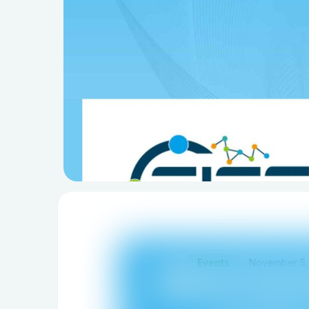
Events
November 5,
「樂齡