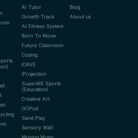
AI Tutor
Blog
or
Growth Track
About us
Room
AI Fitness System
Born To Move
Future Classroom
Coding
ports
iCAVE
ion)
iProjection
SuperME Sports
ll
(Education)
t
Creative Art
sic
GOPod
ycling
Sand Play
ano
Sensory Wall
Moving Music