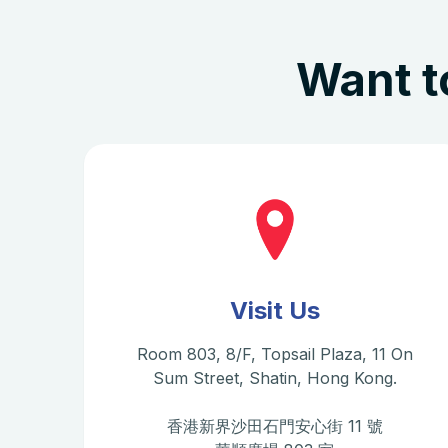
Want t
Visit Us
Room 803, 8/F, Topsail Plaza, 11 On
Sum Street, Shatin, Hong Kong.
香港新界沙田石門安心街 11 號