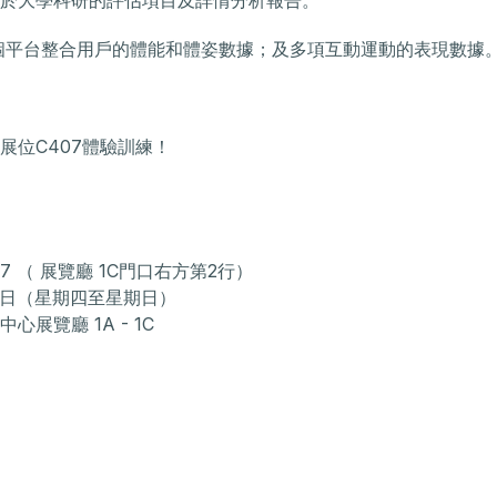
於大學科研的評估項目及詳情分析報告。
個平台整合用戶的體能和體姿數據；及多項互動運動的表現數據
展位C407體驗訓練！
 （ 展覽廳 1C門口右方第2行）
-24日（星期四至星期日）
展覽廳 1A - 1C