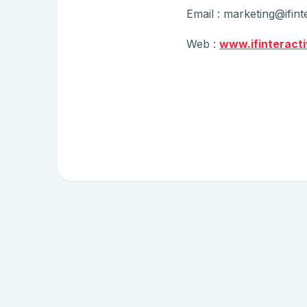
Email : marketing@ifin
Web :
www.ifinteract