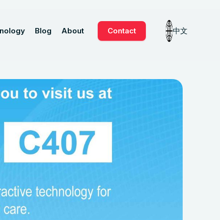
nology
Blog
About
Contact
中文