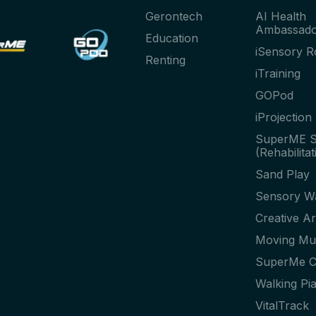
Gerontech
AI Health
Ambassad
Education
iSensory 
Renting
iTraining
GOPod
iProjection
SuperME S
(Rehabilitat
Sand Play
Sensory Wa
Creative Ar
Moving Mu
SuperMe C
Walking Pi
VitalTrack