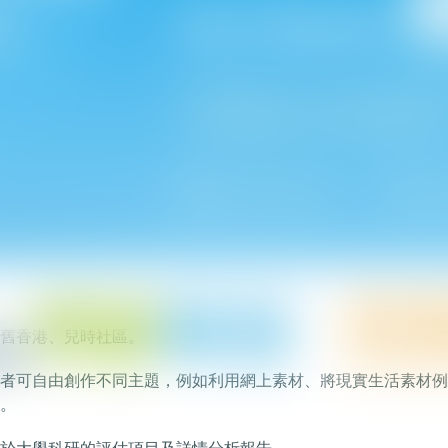
！
峰會快要開幕了！我們非常期待與業界交流和向市民大眾推廣如
將展示最新的復康及老年護理的訓練系統，包括：
訓練內容包括交通、生活行為、虛擬旅遊等。
而設的訓練內容及升級版編輯器。
舊香港、兒時社區。
者可自由創作不同主題，例如利用網上素材、將現實生活素材例
。